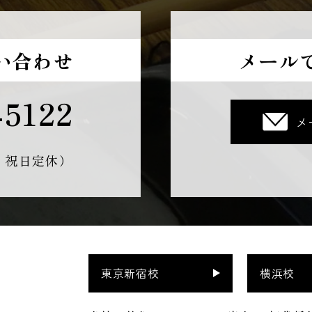
い合わせ
メール
-5122
メ
曜・祝日定休）
東京新宿校
横浜校